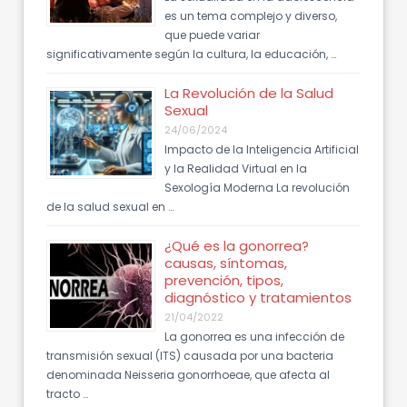
es un tema complejo y diverso,
que puede variar
significativamente según la cultura, la educación, …
La Revolución de la Salud
Sexual
24/06/2024
Impacto de la Inteligencia Artificial
y la Realidad Virtual en la
Sexología Moderna La revolución
de la salud sexual en …
¿Qué es la gonorrea?
causas, síntomas,
prevención, tipos,
diagnóstico y tratamientos
21/04/2022
La gonorrea es una infección de
transmisión sexual (ITS) causada por una bacteria
denominada Neisseria gonorrhoeae, que afecta al
tracto …